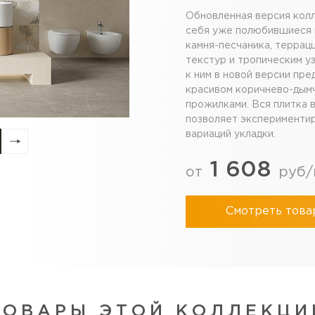
Обновленная версия колл
себя уже полюбившиеся 
камня-песчаника, террац
текстур и тропическим у
к ним в новой версии пре
красивом коричнево-дымч
прожилками. Вся плитка 
позволяет экспериментир
вариаций укладки.
1 608
от
руб/
Смотреть това
ТОВАРЫ ЭТОЙ КОЛЛЕКЦИ