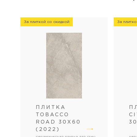
За плиткой со скидкой
За плитко
ПЛИТКА
П
TOBACCO
C
ROAD 30X60
3
(2022)
керамическая плитка для стен
кер