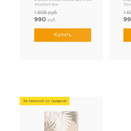
30x60x0.8см
30x
1 608
руб.
1 
990
9
руб.
Купить
За плиткой со скидкой