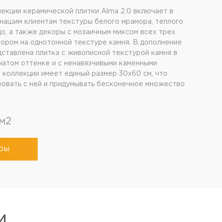
екции керамической плитки Alma 2.0 включает в
нашим клиентам текстуры белого мрамора, теплого
цо, а также декоры с мозаичным миксом всех трех
зором на однотонной текстуре камня. В дополнение
дставлена плитка с живописной текстурой камня в
атом оттенке и с ненавязчивыми каменными
в коллекции имеет единый размер 30x60 см, что
овать с ней и придумывать бесконечное множество
м2
ры
И