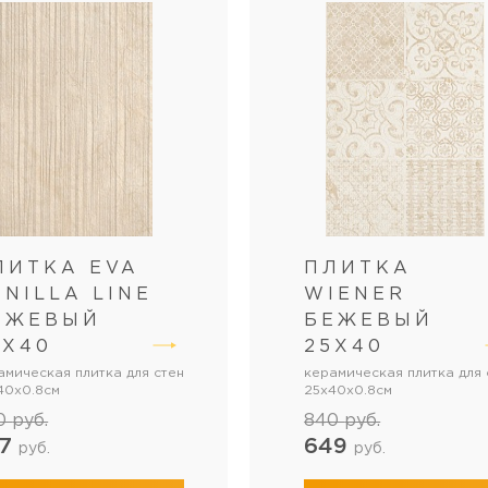
ЛИТКА EVA
ПЛИТКА
ANILLA LINE
WIENER
ЕЖЕВЫЙ
БЕЖЕВЫЙ
5Х40
25Х40
амическая плитка для стен
керамическая плитка для 
40x0.8см
25x40x0.8см
0
руб.
840
руб.
77
649
руб.
руб.