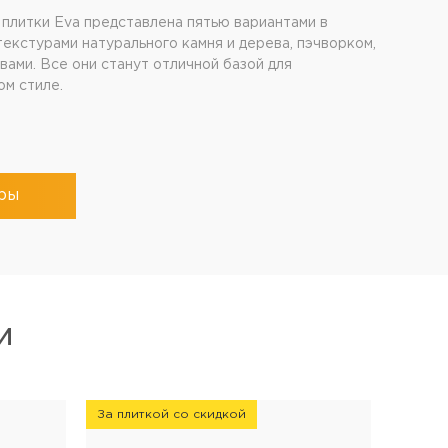
плитки Eva представлена пятью вариантами в
текстурами натурального камня и дерева, пэчворком,
вами. Все они станут отличной базой для
ом стиле.
ры
И
За плиткой со скидкой