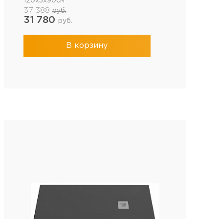
120x3x90см
37 388
руб.
31 780
руб.
В корзину