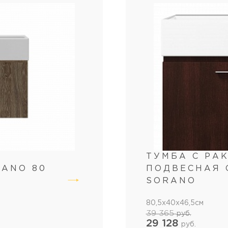
ТУМБА С РА
LANO 80
ПОДВЕСНАЯ 
SORANO
80,5x40x46,5см
39 365
руб.
29 128
руб.