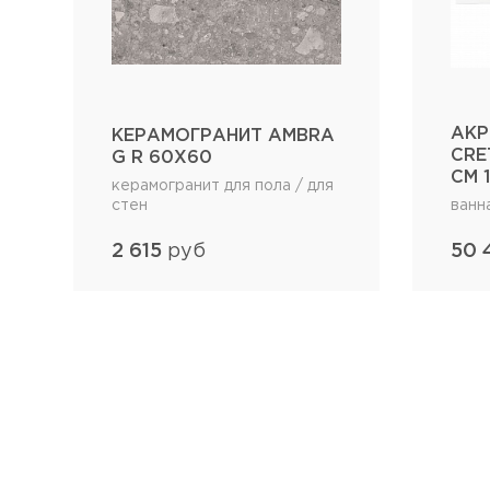
АКР
КЕРАМОГРАНИТ AMBRA
CRE
G R 60Х60
СМ 
керамогранит для пола / для
стен
ванн
2 615
руб
50 