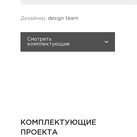
Тип
санузел
Размеры, мм (ШхДхВ�)
2500x1900x2700
Плитка
20 920
Дизайнер:
design team
Сантехника
50 499
Итого:
71 419
Смотреть
комплектующие
КОМПЛЕКТУЮЩИЕ
ПРОЕКТА