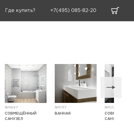
Где купить?
+7(495) 085-82-20
№11697
№11717
№11721
СОВМЕЩЁННЫЙ
ВАННАЯ
СОВМЕЩЁННЫ
САНУЗЕЛ
САНУЗЕЛ