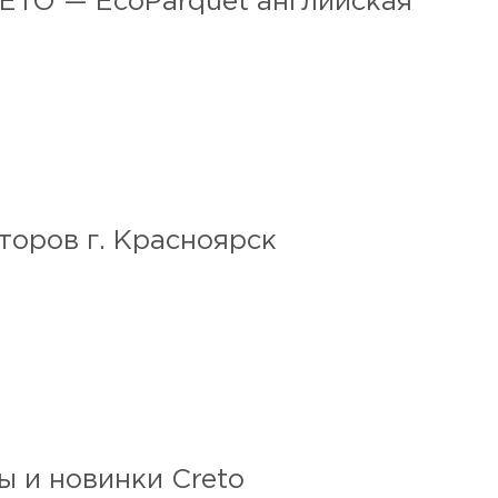
ETO — EcoParquet английская
торов г. Красноярск
ы и новинки Creto