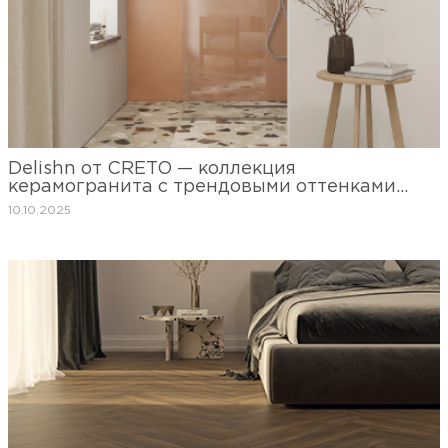
Delishn от CRETO — коллекция
керамогранита с трендовыми оттенками
2025–2026 гг.
10.10.2025