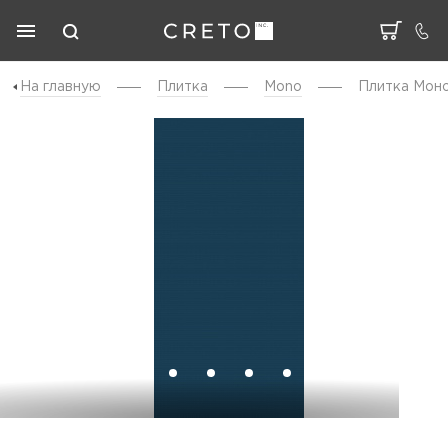
На главную
Плитка
Mono
Плитка Моно 