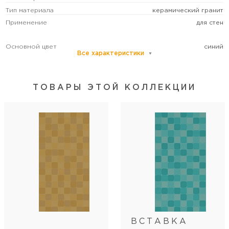
Тип материала
керамический гранит
Применение
для стен
Основной цвет
синий
Все характеристики
Размер
средний
Рисунок
моноколор
Формат (см)
30x60
ТОВАРЫ ЭТОЙ КОЛЛЕКЦИИ
Форма
прямоугольная
Толщина (мм)
9
Поверхность
глянцевая
Способ изготовления
Blll (плитка)
Артикул
00-00-7-18-01-65-2430
Длина
60
Ширина
30
Кол-во шт в коробке
10
Кол-во м2 (м.п.) в коробке
1.8
ВСТАВКА