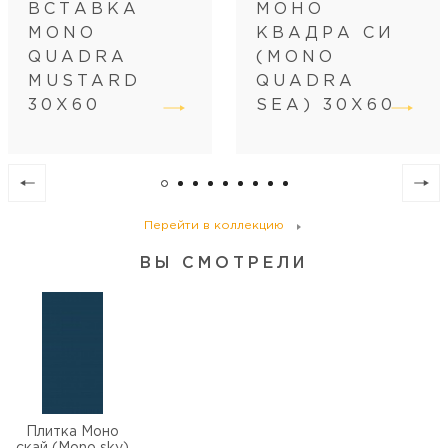
Вес коробки (кг)
27.8
ВСТАВКА
МОНО
Кол-во коробок на поддоне
32
MONO
КВАДРА СИ
Кол-во м2 (м.п.) на поддоне
57.6
QUADRA
(MONO
Вес поддона (кг)
942
MUSTARD
QUADRA
30Х60
SEA) 30Х60
Перейти в коллекцию
ВЫ СМОТРЕЛИ
Плитка Моно