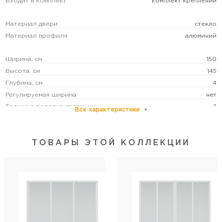
Входит в комплект
комплект креплений
Материал двери
стекло
Материал профиля
алюминий
Ширина, см
150
Высота, см
145
Глубина, см
4
Регулируемая ширина
нет
Толщина полотна двери, мм
3
Все характеристики
Цвет
белый
Цвет полотна двери
ТОВАРЫ ЭТОЙ КОЛЛЕКЦИИ
прозрачный
Цвет профиля
белый
Монтаж
на ванну
Категория пользователей
бытовая
Вход
спереди