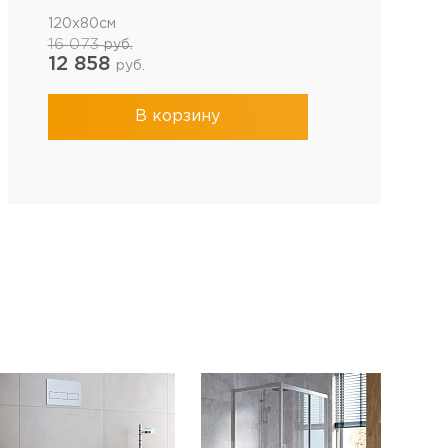
120x80см
16 073
руб.
12 858
руб.
В корзину