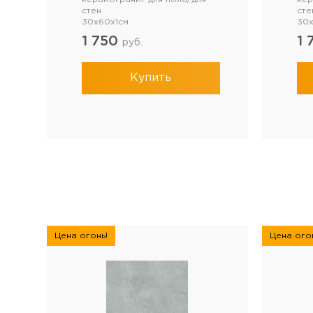
стен
сте
30x60x1см
30x
1 750
1 
руб.
Купить
Цена огонь!
Цена огон