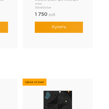
стен
30x60x1см
1 750
руб.
Купить
Цена огонь!