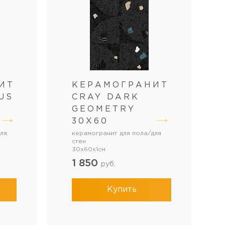
ИТ
КЕРАМОГРАНИТ
US
CRAY DARK
GEOMETRY
30Х60
ля
керамогранит для пола/для
стен
30x60x1см
1 850
руб.
Купить