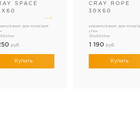
RAY SPACE
CRAY ROPE
0Х60
30Х60
амогранит для пола/для
керамогранит для пола/д
н
стен
60x1см
30x60x1см
250
1 190
руб.
руб.
Купить
Купить