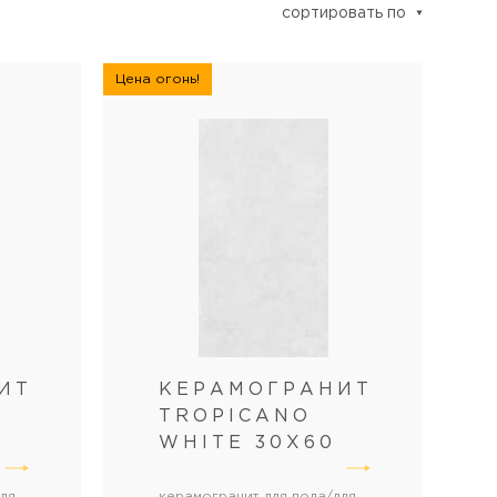
сортировать по
Цена огонь!
ИТ
КЕРАМОГРАНИТ
TROPICANO
WHITE 30Х60
ля
керамогранит для пола/для