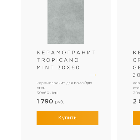
КЕРАМОГРАНИТ
К
TROPICANO
С
MINT 30Х60
G
3
керамогранит для пола/для
кер
стен
сте
30x60x1см
30x
1 790
2
руб.
Купить