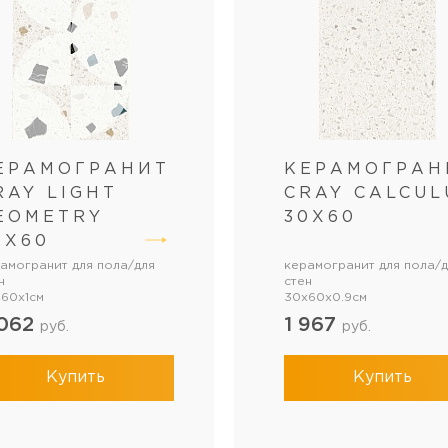
ЕРАМОГРАНИТ
КЕРАМОГРАН
RAY LIGHT
CRAY CALCUL
EOMETRY
30Х60
0Х60
амогранит для пола/для
керамогранит для пола/д
н
стен
60x1см
30x60x0.9см
 062
1 967
руб.
руб.
Купить
Купить