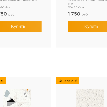
н
стен
60x1см
30x60x1см
750
1 750
руб.
руб.
Купить
Купить
ь!
Цена огонь!