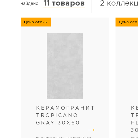
11 товаров
2 коллек
найдено
Цена огонь!
Цена огон
КЕРАМОГРАНИТ
К
TROPICANO
T
GRAY 30Х60
F
3
керамогранит для пола/для
кер