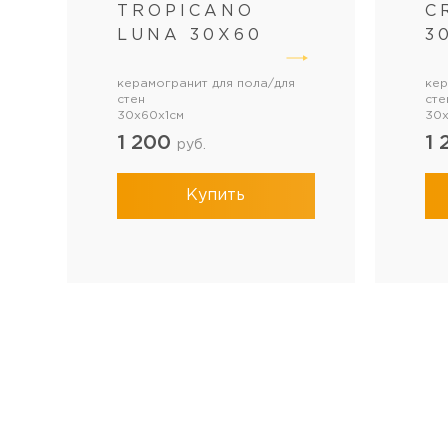
TROPICANO
C
LUNA 30Х60
3
керамогранит для пола/для
кер
стен
сте
30x60x1см
30x
1 200
1 
руб.
Купить