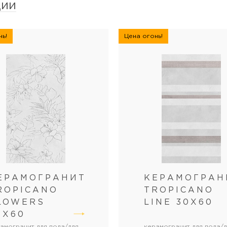
ции
ь!
Цена огонь!
ЕРАМОГРАНИТ
КЕРАМОГРАН
ROPICANO
TROPICANO
LOWERS
LINE 30Х60
0Х60
амогранит для пола/для
керамогранит для пола/д