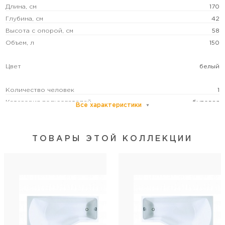
Длина, см
170
Глубина, см
42
Высота с опорой, см
58
Объем, л
150
Цвет
белый
Количество человек
1
Категория пользователей
бытовая
Все характеристики
Расположение перелива
в ногах
Управление
без управления
ТОВАРЫ ЭТОЙ КОЛЛЕКЦИИ
Диаметр слива, см
5
Особенности
регулировка по высоте/угловая