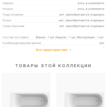
Каркас
есть, в комплекте
Ножки
есть, в комплекте
Подголовник
нет, приобретается отдельно
Ручки
нет, приобретаются отдельно
Слив-перелив
нет, приобретается отдельно
Состав поставки
Ванна - 1 шт.;Каркас - 1 шт.;Инструкция - 1 шт.
Комбинированная ванна
нет
Количество человек
1
Все характеристики
Категория пользователей
бытовая
Расположение перелива
в ногах
ТОВАРЫ ЭТОЙ КОЛЛЕКЦИИ
Управление
без управления
Диаметр слива, см
5,1
Ширина, см
75
Длина, см
170
Высота с опорой, см
48-61
Толщина листа, мм
4