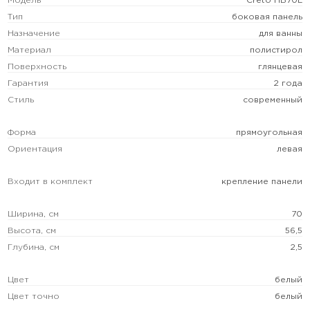
Модель
Creto ПБ70L
Тип
боковая панель
Назначение
для ванны
Материал
полистирол
Поверхность
глянцевая
Гарантия
2 года
Стиль
современный
Форма
прямоугольная
Ориентация
левая
Входит в комплект
крепление панели
Ширина, см
70
Высота, см
56,5
Глубина, см
2,5
Цвет
белый
Цвет точно
белый