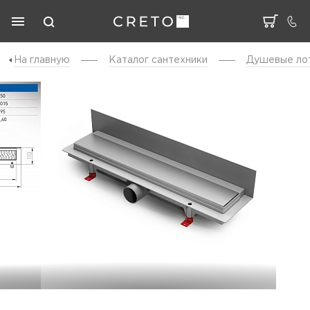
На главную
Каталог cантехники
Душевые ло