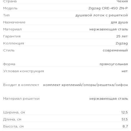
Страна
Чехия
Модель
Zigzag CRE-450 ZN-P
Тип
душевой лоток с решеткой
Назначение
для душа
Материал
нержавеющая сталь
Гарантия
25 лет
Коллекция
Zigzag
Стиль
современный
Форма
прямоугольная
Угловая конструкция
нет
Входит в комплект
комплект креплений/опоры/решетка/сифон
Материал решетки
нержавеющая сталь
Ширина, см
12,5
Длина, см
51,5
Высота, см
8,7