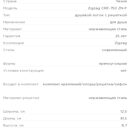
Страна
Чехия
Модель
Zigzag CRE-750 ZN-P
Тип
душевой лоток с решеткой
Назначение
для душа
Материал
нержавеющая сталь
Гарантия
25 лет
Коллекция
Zigzag
Стиль
современный
Форма
прямоугольная
Угловая конструкция
нет
Входит в комплект
комплект креплений/опоры/решетка/сифон
Материал решетки
нержавеющая сталь
Ширина, см
12,5
Длина, см
81,5
Высота, см
8,7