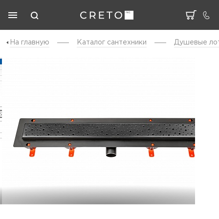
На главную
Каталог cантехники
Душевые ло