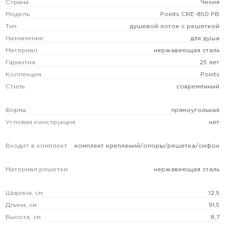
Страна
Чехия
Модель
Points CRE-850 PB
Тип
душевой лоток с решеткой
Назначение
для душа
Материал
нержавеющая сталь
Гарантия
25 лет
Коллекция
Points
Стиль
современный
Форма
прямоугольная
Угловая конструкция
нет
Входит в комплект
комплект креплений/опоры/решетка/сифон
Материал решетки
нержавеющая сталь
Ширина, см
12,5
Длина, см
91,5
Высота, см
8,7