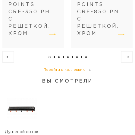
POINTS
POINTS
Регулировка
по высоте
CRE-350 PH
CRE-850 PN
Диаметр слива, см
4
С
С
РЕШЕТКОЙ,
РЕШЕТКОЙ,
ХРОМ
ХРОМ
Перейти в коллекцию
ВЫ СМОТРЕЛИ
Душевой лоток