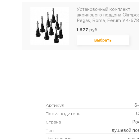
Установочный комплект
акрилового поддона Olimpos
Pegas, Roma, Ferum УК-67
1 677
руб.
Выбрать
Артикул
6-
Производитель
C
Страна
Ро
Тип
душевой по