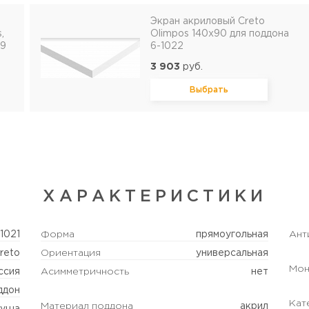
Экран акриловый Creto
,
Olimpos 140х90 для поддона
89
6-1022
3 903
руб.
Выбрать
ХАРАКТЕРИСТИКИ
1021
Форма
прямоугольная
Ант
reto
Ориентация
универсальная
Мон
ссия
Асимметричность
нет
ддон
Кат
Материал поддона
акрил