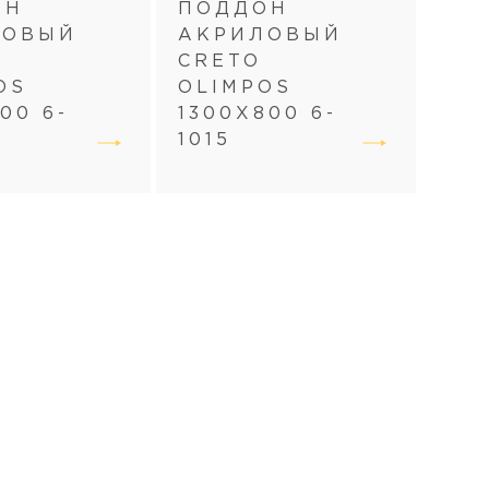
ОН
ПОДДОН
ПО
ЛОВЫЙ
АКРИЛОВЫЙ
АК
CRETO
CR
OS
OLIMPOS
OL
00 6-
1300Х800 6-
100
1015
100