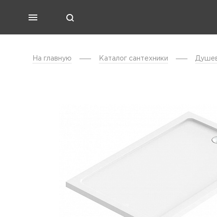
На главную
Каталог cантехники
Душев