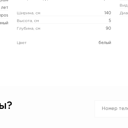
душа
Вид
 лет
Ширина, см
140
Диа
mpos
Высота, см
5
нный
Глубина, см
90
Цвет
белый
ы?