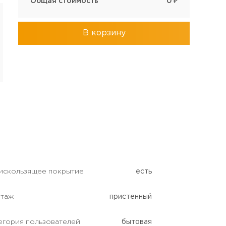
Общая стоимость
0
₽
В корзину
искользящее покрытие
есть
таж
пристенный
егория пользователей
бытовая