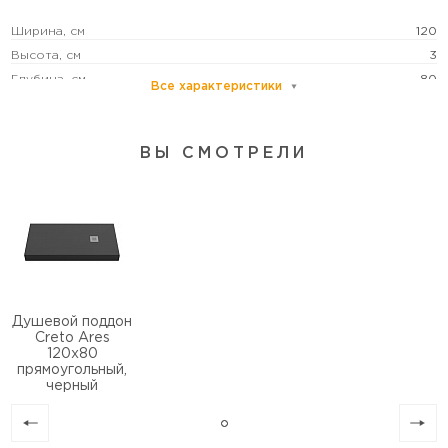
Ширина, см
120
Высота, см
3
Глубина, см
80
Все характеристики
Глубина поддона, см
1
Цвет
черный
ВЫ СМОТРЕЛИ
Антискользящее покрытие
есть
Монтаж
в нишу/пристенный/пристенный в угол
Душевой поддон
Creto Ares
120x80
прямоугольный,
черный