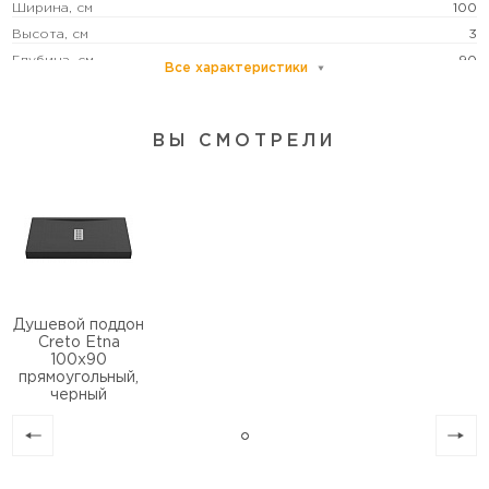
Ширина, см
100
Высота, см
3
Глубина, см
90
Все характеристики
Глубина поддона, см
1
Цвет
черный
ВЫ СМОТРЕЛИ
Антискользящее покрытие
есть
Монтаж
в нишу/пристенный/пристенный в угол
Душевой поддон
Creto Etna
100x90
прямоугольный,
черный