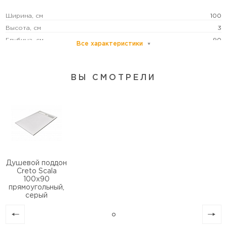
Ширина, см
100
Высота, см
3
Глубина, см
90
Все характеристики
Глубина поддона, см
1
Цвет
серый
ВЫ СМОТРЕЛИ
Антискользящее покрытие
есть
Монтаж
в нишу/пристенный/пристенный в угол
Душевой поддон
Creto Scala
100x90
прямоугольный,
серый