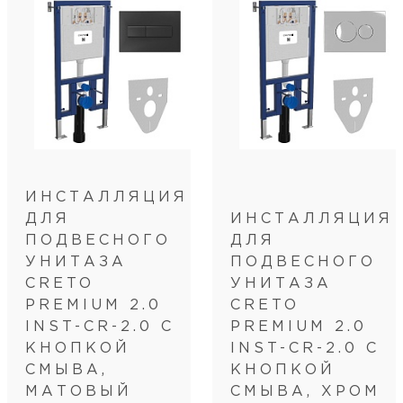
Категория пользователей
бытовая
Подвод воды
сверху бачка
Режим слива воды
две кнопки (режим эконом)
Дополнительная информация
Диаметр слива, см
9
ИНСТАЛЛЯЦИЯ
ДЛЯ
ИНСТАЛЛЯЦИЯ
ПОДВЕСНОГО
ДЛЯ
УНИТАЗА
ПОДВЕСНОГО
CRETO
УНИТАЗА
PREMIUM 2.0
CRETO
INST-CR-2.0 С
PREMIUM 2.0
КНОПКОЙ
INST-CR-2.0 С
СМЫВА,
КНОПКОЙ
МАТОВЫЙ
СМЫВА, ХРОМ