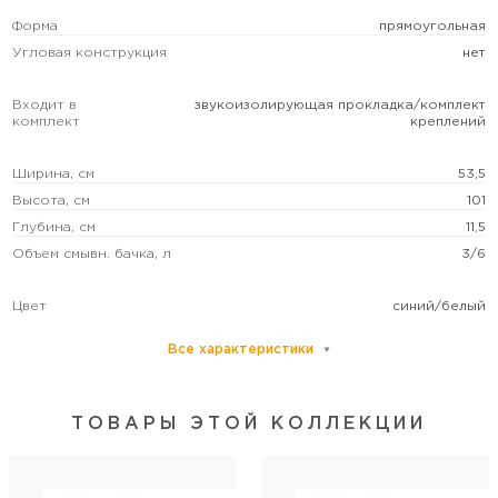
Форма
прямоугольная
Угловая конструкция
нет
Входит в
звукоизолирующая прокладка/комплект
комплект
креплений
Ширина, см
53,5
Высота, см
101
Глубина, см
11,5
Объем смывн. бачка, л
3/6
Цвет
синий/белый
Все характеристики
Межосевое расстояние под крепеж. шпильки
18/23
Монтаж
в некапитальную стену/в пол/в капитальную стену
Монтажная высота, см
122
ТОВАРЫ ЭТОЙ КОЛЛЕКЦИИ
Монтажная глубина, см
12
Диаметр переходника для слива, см
11