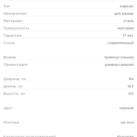
Тип
каркас
Назначение
для ванны
Материал
сталь
Поверхность
матовая
Гарантия
17 лет
Стиль
современный
Форма
прямоугольная
Ориентация
универсальная
Ширина, см
84
Длина, см
163
Высота, см
60
Цвет
черный
Монтаж
на пол
Категория пользователей
бытовая