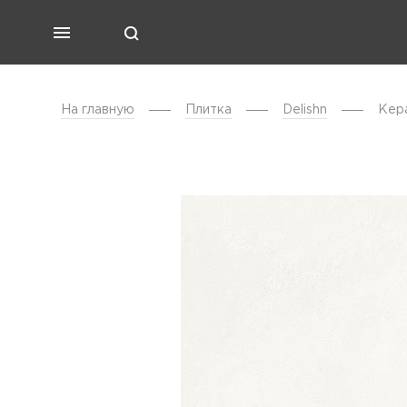
На главную
Плитка
Delishn
Кера