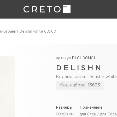
могранит Delishn white 60х60
артикул
DL0H00M01
DELISHN
Керамогранит Delishn whit
Код набора:
13633
Размеры
Применение
60х60 см
для Стен / для Пола