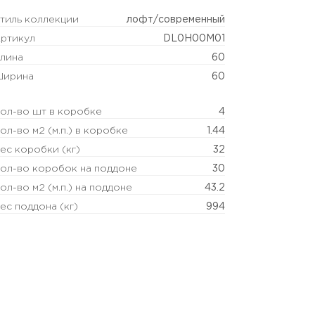
тиль коллекции
лофт/современный
ртикул
DL0H00M01
лина
60
ирина
60
ол-во шт в коробке
4
ол-во м2 (м.п.) в коробке
1.44
ес коробки (кг)
32
ол-во коробок на поддоне
30
ол-во м2 (м.п.) на поддоне
43.2
ес поддона (кг)
994