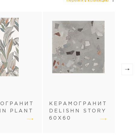
Перейти в коллекцию
МОГРАНИТ
КЕРАМОГРАНИТ
КЕ
HN PLANT
DELISHN STORY
DE
0
60Х60
MO