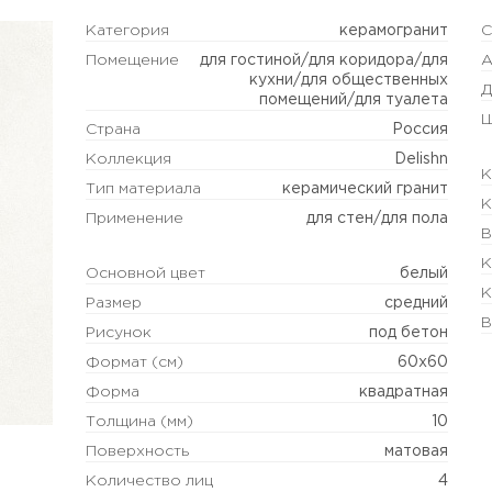
Категория
керамогранит
С
Помещение
для гостиной/для коридора/для
А
кухни/для общественных
Д
помещений/для туалета
Ш
Страна
Россия
Коллекция
Delishn
К
Тип материала
керамический гранит
К
Применение
для стен/для пола
В
К
Основной цвет
белый
К
Размер
средний
В
Рисунок
под бетон
Формат (см)
60х60
Форма
квадратная
Толщина (мм)
10
Поверхность
матовая
Количество лиц
4