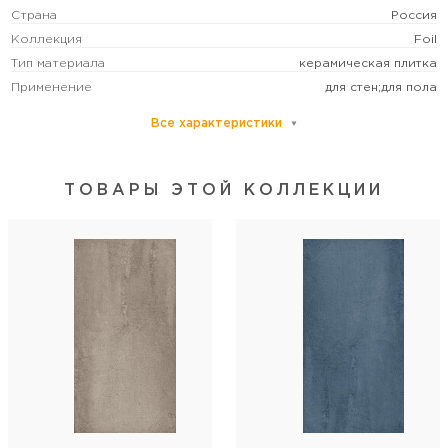
Страна
Россия
Коллекция
Foil
Тип материала
керамическая плитка
Применение
для стен;для пола
Все характеристики
Основной цвет
белый
Размер
крупный
Рисунок
под бетон/под металл
ТОВАРЫ ЭТОЙ КОЛЛЕКЦИИ
Формат (см)
60х120
Форма
прямоугольная
Толщина (мм)
9
Поверхность
матовая
Стиль коллекции
лофт/современный
Артикул
MPL-061486
Длина
120
Ширина
60
Кол-во шт в коробке
2