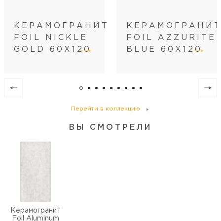
Кол-во м2 (м.п.) в коробке
1.44
Вес коробки (кг)
28.5
КЕРАМОГРАНИТ
КЕРАМОГРАНИ
Кол-во коробок на поддоне
60
FOIL NICKLE
FOIL AZZURITE
Кол-во м2 (м.п.) на поддоне
86.4
GOLD 60Х120
BLUE 60Х120
Вес поддона (кг)
1710
Перейти в коллекцию
ВЫ СМОТРЕЛИ
Керамогранит
Foil Aluminum