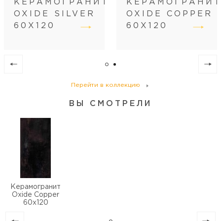
КЕРАМОГРАНИТ
КЕРАМОГРАНИ
OXIDE SILVER
OXIDE COPPER
Кол-во шт в коробке
2
60Х120
60Х120
Кол-во м2 (м.п.) в коробке
1.44
Вес коробки (кг)
28.5
Кол-во коробок на поддоне
32
Кол-во м2 (м.п.) на поддоне
46.08
Вес поддона (кг)
950
Перейти в коллекцию
ВЫ СМОТРЕЛИ
Керамогранит
Oxide Copper
60х120