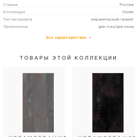
Страна
Россия
Коллекция
Oxide
Тип материала
керамический гранит
Применение
для стен/для пола
Все характеристики
Основной цвет
коричневый
Размер
крупный
Рисунок
под металл
ТОВАРЫ ЭТОЙ КОЛЛЕКЦИИ
Формат (см)
60х120
Форма
прямоугольная
Толщина (мм)
9
Поверхность
матовая
Способ изготовления
Bla (керамогранит)
Количество лиц
4
Стиль коллекции
современный
Артикул
MPL-062310
Длина
120
Ширина
60