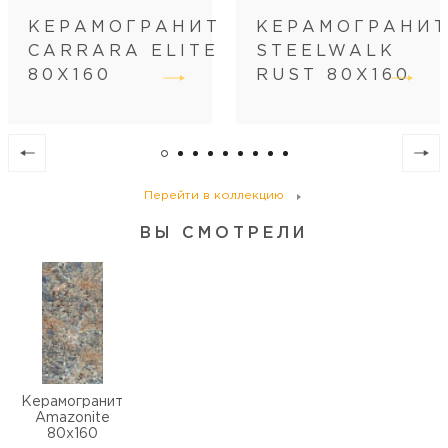
Вес коробки (кг)
51
КЕРАМОГРАНИТ
КЕРАМОГРАНИ
Кол-во коробок на поддоне
41
CARRARA ELITE
STEELWALK
Кол-во м2 (м.п.) на поддоне
104.96
80Х160
RUST 80Х160
Вес поддона (кг)
2091
Перейти в коллекцию
ВЫ СМОТРЕЛИ
Керамогранит
Amazonite
80х160