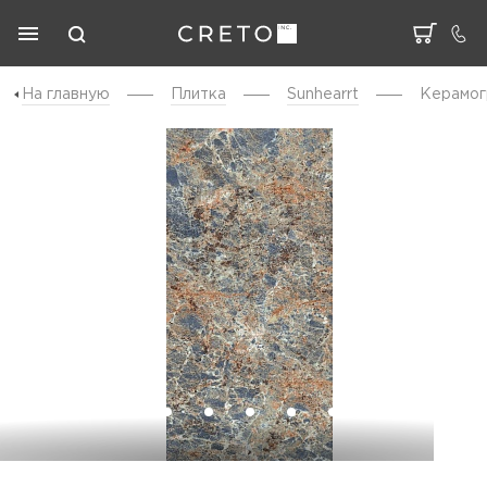
На главную
Плитка
Sunhearrt
Керамог