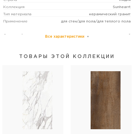
Коллекция
Sunhearrt
Тип материала
керамический гранит
Применение
для стен/для пола/для теплого пола
Основной цвет
серый
Все характеристики
Размер
гранд
Рисунок
под камень
ТОВАРЫ ЭТОЙ КОЛЛЕКЦИИ
Формат (см)
80х160
Форма
прямоугольная
Толщина (мм)
9
Стиль коллекции
классический/современный
Артикул
MPL-055747
Длина
160
Ширина
80
Кол-во шт в коробке
2
Кол-во м2 (м.п.) в коробке
2,56