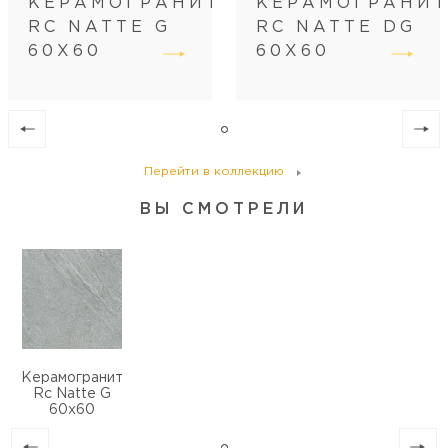
КЕРАМОГРАНИТ
КЕРАМОГРАНИ
Вес коробки (кг)
31,1
RC NATTE G
RC NATTE DG
Кол-во коробок на поддоне
30
60Х60
60Х60
Кол-во м2 (м.п.) на поддоне
43,2
Вес поддона (кг)
933,5
Перейти в коллекцию
ВЫ СМОТРЕЛИ
Керамогранит
Rc Natte G
60х60