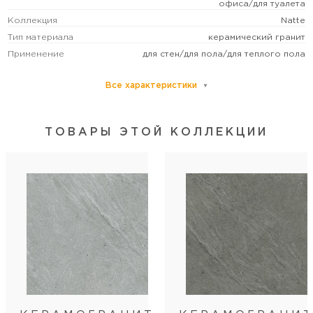
офиса/для туалета
Коллекция
Natte
Тип материала
керамический гранит
Применение
для стен/для пола/для теплого пола
Все характеристики
Основной цвет
серый
Размер
средний
Рисунок
под камень
ТОВАРЫ ЭТОЙ КОЛЛЕКЦИИ
Формат (см)
60х60
Форма
квадратная
Толщина (мм)
9.5
Стиль коллекции
лофт
Артикул
9002
Длина
60
Ширина
60
Кол-во шт в коробке
4
Кол-во м2 (м.п.) в коробке
1,44