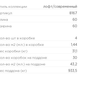
тиль коллекции
лофт/современный
ртикул
8167
лина
60
ирина
60
ол-во шт в коробке
4
ол-во м2 (м.п.) в коробке
1,44
ес коробки (кг)
31,1
ол-во коробок на поддоне
30
ол-во м2 (м.п.) на поддоне
43,2
ес поддона (кг)
933,5