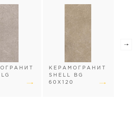
МОГРАНИТ
КЕРАМОГРАНИТ
КЕ
 LG
SHELL BG
SH
0
60Х120
60