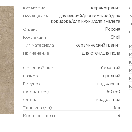
Категория
керамогранит
С
Помещение
для ванной/для гостиной/для
А
коридора/для кухни/для туалета
Д
Страна
Россия
Ш
Коллекция
Shell
Тип материала
керамический гранит
К
Применение
для стен/для пола
К
В
Основной цвет
бежевый
К
Размер
средний
К
Рисунок
под камень
В
Формат (см)
60х60
Форма
квадратная
Толщина (мм)
9.5
Количество лиц
8