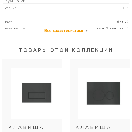
Глубина, см
1,8
Вес, кг
0,3
Цвет
белый
Цвет точно
белый глянцевый
Все характеристики
Монтаж
настенный
ТОВАРЫ ЭТОЙ КОЛЛЕКЦИИ
Категория пользователей
бытовая
Режим слива воды
две кнопки (режим эконом)
Управление
механическое
КЛАВИША
КЛАВИША