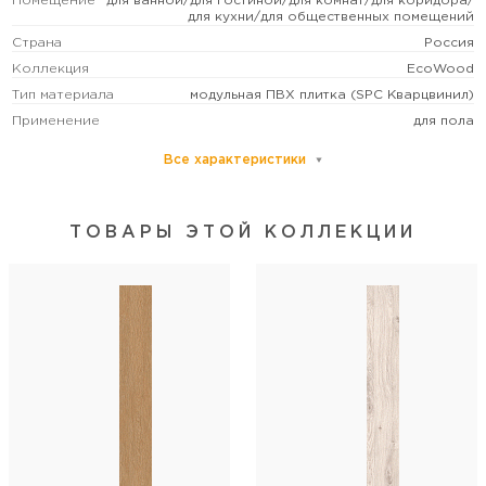
Помещение
для ванной/для гостиной/для комнат/для коридора/
для кухни/для общественных помещений
Страна
Россия
Коллекция
EcoWood
Тип материала
модульная ПВХ плитка (SPC Кварцвинил)
Применение
для пола
Все характеристики
Основной цвет
коричневый
Размер
крупный
Рисунок
под дерево
ТОВАРЫ ЭТОЙ КОЛЛЕКЦИИ
Формат (см)
122х18,3
Форма
прямоугольная
Толщина (мм)
5
Поверхность
структурированная
Фаска
фаска крашеная 4V
Класс износостойкости
43
Варианты укладки
диагональная/класическая/палубная
Тип соединения
замковое
Количество лиц
6