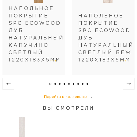
Стиль коллекции
винтаж/классический/прованс
НАПОЛЬНОЕ
Артикул
CR64102
ПОКРЫТИЕ
НАПОЛЬНОЕ
C подложкой IXPE
да
SPC ECOWOOD
ПОКРЫТИЕ
Длина
122
ДУБ
SPC ECOWOOD
Ширина
18.3
НАТУРАЛЬНЫЙ
ДУБ
КАПУЧИНО
НАТУРАЛЬНЫЙ
Кол-во шт в коробке
9
СВЕТЛЫЙ
СВЕТЛЫЙ БЕЖ
Кол-во м2 (м.п.) в коробке
2.009
1220Х183Х5ММ
1220Х183Х5ММ
Вес коробки (кг)
17
Кол-во коробок на поддоне
60
Кол-во м2 (м.п.) на поддоне
120.54
Вес поддона (кг)
1020
Перейти в коллекцию
ВЫ СМОТРЕЛИ