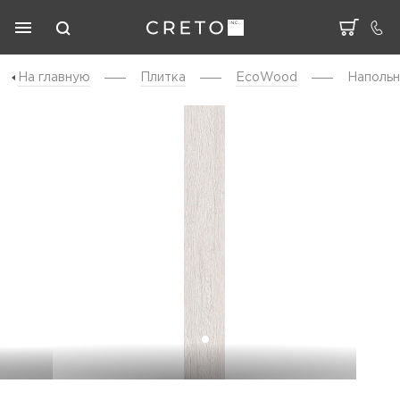
На главную
Плитка
EcoWood
Напольн