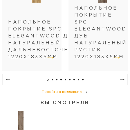
Стиль коллекции
винтаж/классический/прованс
НАПОЛЬНОЕ
Артикул
CR1122-6
ПОКРЫТИЕ
C подложкой IXPE
да
НАПОЛЬНОЕ
SPC
Длина
122
ПОКРЫТИЕ SPC
ELEGANTWOOD
Ширина
18.3
ELEGANTWOOD ДУБ
ДУБ
НАТУРАЛЬНЫЙ
НАТУРАЛЬНЫЙ
Кол-во шт в коробке
9
ДАЛЬНЕВОСТОЧНЫЙ
РУСТИК
Кол-во м2 (м.п.) в коробке
2.009
1220Х183Х5ММ
1220Х183Х5ММ
Вес коробки (кг)
17
Кол-во коробок на поддоне
60
Кол-во м2 (м.п.) на поддоне
120.54
Вес поддона (кг)
1020
Перейти в коллекцию
ВЫ СМОТРЕЛИ