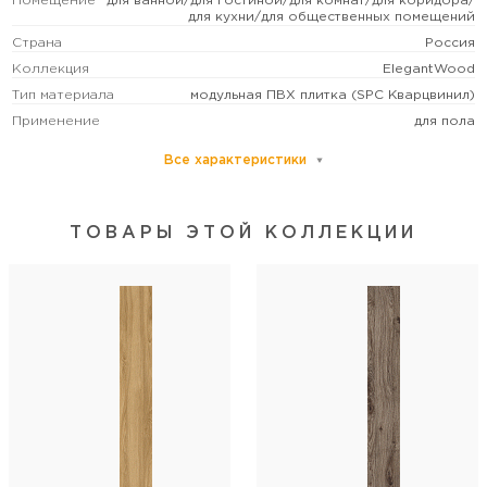
Помещение
для ванной/для гостиной/для комнат/для коридора/
для кухни/для общественных помещений
Страна
Россия
Коллекция
ElegantWood
Тип материала
модульная ПВХ плитка (SPC Кварцвинил)
Применение
для пола
Все характеристики
Основной цвет
коричневый
Размер
крупный
Рисунок
под дерево
ТОВАРЫ ЭТОЙ КОЛЛЕКЦИИ
Формат (см)
122х18,3
Форма
прямоугольная
Толщина (мм)
5
Поверхность
структурированная
Фаска
фаска крашеная 4V
Класс износостойкости
43
Варианты укладки
диагональная/класическая/палубная
Тип соединения
замковое
Количество лиц
7