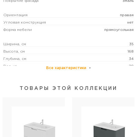
Покрытие фасада
эмаль
Ориентация
правая
Угловая конструкция
нет
Форма мебели
прямоугольная
Ширина, см
35
Высота, см
168
Глубина, см
34
Вес, кг
29
Все характеристики
Цвет
белый
Цвет точно
ТОВАРЫ ЭТОЙ КОЛЛЕКЦИИ
белый глянец
Бельевая корзина
есть
Система хранения
с дверками/с полками
Монтаж
подвесной
Установка над стир. машиной
нет