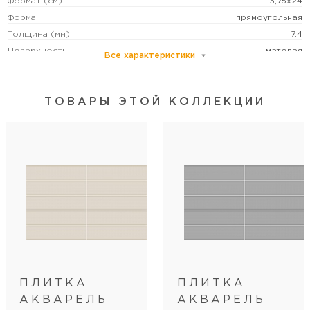
Формат (см)
5,75х24
Форма
прямоугольная
Толщина (мм)
7.4
Поверхность
матовая
Все характеристики
Способ изготовления
Blll (плитка)
Стиль коллекции
современный
ТОВАРЫ ЭТОЙ КОЛЛЕКЦИИ
Артикул
BR_0010
Длина
24
Ширина
5.75
Кол-во шт в коробке
28
Кол-во м2 (м.п.) в коробке
0.39
Вес коробки (кг)
5.15
Кол-во коробок на поддоне
162
Кол-во м2 (м.п.) на поддоне
63.18
Вес поддона (кг)
866.7
ПЛИТКА
ПЛИТКА
АКВАРЕЛЬ
АКВАРЕЛЬ