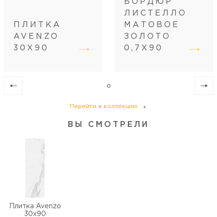
БОРДЮР
Вес коробки (кг)
25,2
ЛИСТЕЛЛО
Кол-во коробок на поддоне
36
ПЛИТКА
МАТОВОЕ
Кол-во м2 (м.п.) на поддоне
48,6
AVENZO
ЗОЛОТО
Вес поддона (кг)
932,2
30Х90
0,7X90
Перейти в коллекцию
ВЫ СМОТРЕЛИ
Плитка Avenzo
30х90