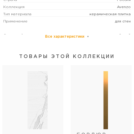
Коллекция
Avenzo
Тип материала
керамическая плитка
Применение
для стен
Основной цвет
белый
Все характеристики
Размер
средний
Рисунок
под мрамор
ТОВАРЫ ЭТОЙ КОЛЛЕКЦИИ
Формат (см)
30х90
Форма
прямоугольная
Толщина (мм)
10.5
Стиль коллекции
классический/современный
Артикул
NB_0451
Длина
90
Ширина
30
Кол-во шт в коробке
5
Кол-во м2 (м.п.) в коробке
1,35