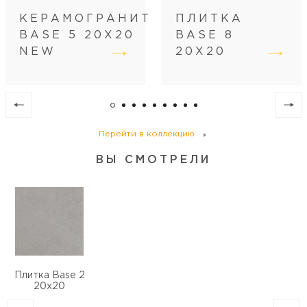
Кол-во шт в коробке
23
КЕРАМОГРАНИТ
ПЛИТКА
Кол-во м2 (м.п.) в коробке
0,92
BASE 5 20Х20
BASE 8
Вес коробки (кг)
14,1
NEW
20Х20
Кол-во коробок на поддоне
72
Кол-во м2 (м.п.) на поддоне
66,24
Вес поддона (кг)
1117
Перейти в коллекцию
ВЫ СМОТРЕЛИ
Плитка Base 2
20х20