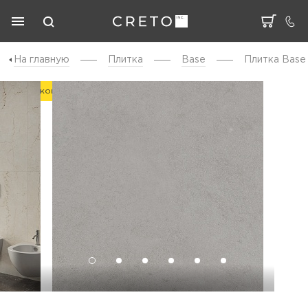
На главную
Плитка
Base
Плитка Base
За плиткой со скидкой