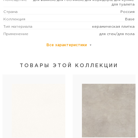
для туалета
Страна
Россия
Коллекция
Base
Тип материала
керамическая плитка
Применение
для стен/для пола
Все характеристики
Основной цвет
серый
Размер
мелкий
Рисунок
под бетон
ТОВАРЫ ЭТОЙ КОЛЛЕКЦИИ
Формат (см)
20x20
Форма
квадратная
Толщина (мм)
8
Поверхность
матовая
Стиль коллекции
современный
Артикул
01-10-4-15-00-07-4205
Длина
20
Ширина
20