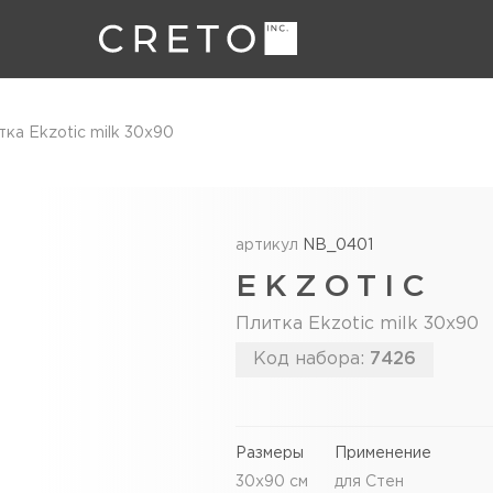
тка Ekzotic milk 30х90
артикул
NB_0401
EKZOTIC
Плитка Ekzotic milk 30х90
Код набора:
7426
Размеры
Применение
30х90 см
для Стен