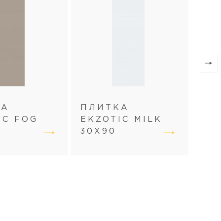
КА
ПЛИТКА
ПЛ
IC FOG
EKZOTIC MILK
EKZ
30Х90
30