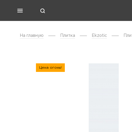
На главную
Плитка
Ekzotic
Пли
Цена огонь!