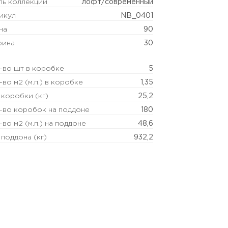
ль коллекции
лофт/современный
икул
NB_0401
на
90
ина
30
-во шт в коробке
5
-во м2 (м.п.) в коробке
1,35
 коробки (кг)
25,2
-во коробок на поддоне
180
-во м2 (м.п.) на поддоне
48,6
 поддона (кг)
932,2