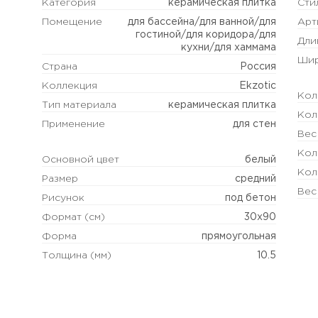
Категория
керамическая плитка
Сти
Помещение
для бассейна/для ванной/для
Арт
гостиной/для коридора/для
Дли
кухни/для хаммама
Шир
Страна
Россия
Коллекция
Ekzotic
Кол
Тип материала
керамическая плитка
Кол
Применение
для стен
Вес
Кол
Основной цвет
белый
Кол
Размер
средний
Вес
Рисунок
под бетон
Формат (см)
30х90
Форма
прямоугольная
Толщина (мм)
10.5