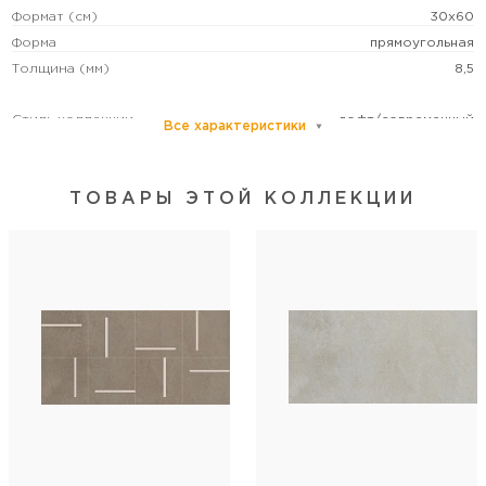
Формат (см)
30x60
Форма
прямоугольная
Толщина (мм)
8,5
Стиль коллекции
лофт/современный
Все характеристики
Артикул
NRL_P0014
Длина
60
ТОВАРЫ ЭТОЙ КОЛЛЕКЦИИ
Ширина
30
Кол-во шт в коробке
11
Кол-во м2 (м.п.) в коробке
1,98
Вес коробки (кг)
29,24
Кол-во коробок на поддоне
28
Кол-во м2 (м.п.) на поддоне
55,4
Вес поддона (кг)
843,72