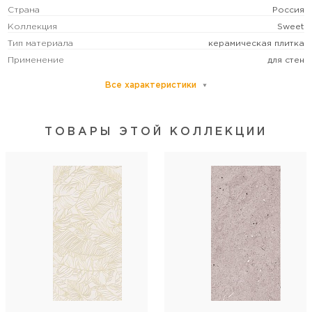
Страна
Россия
Коллекция
Sweet
Тип материала
керамическая плитка
Применение
для стен
Все характеристики
Основной цвет
белый
Размер
средний
Рисунок
под бетон
ТОВАРЫ ЭТОЙ КОЛЛЕКЦИИ
Формат (см)
30x60
Форма
прямоугольная
Толщина (мм)
9
Стиль коллекции
лофт/современный/терраццо
Артикул
00-00-5-18-00-01-3676
Длина
60
Ширина
30
Кол-во шт в коробке
10
Кол-во м2 (м.п.) в коробке
1,8