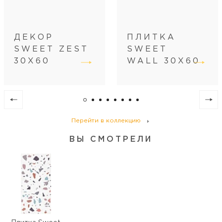
Вес коробки (кг)
27,8
Кол-во коробок на поддоне
32
Кол-во м2 (м.п.) на поддоне
57,6
ДЕКОР
ПЛИТКА
Вес поддона (кг)
900
SWEET ZEST
SWEET
30Х60
WALL 30Х60
Перейти в коллекцию
ВЫ СМОТРЕЛИ