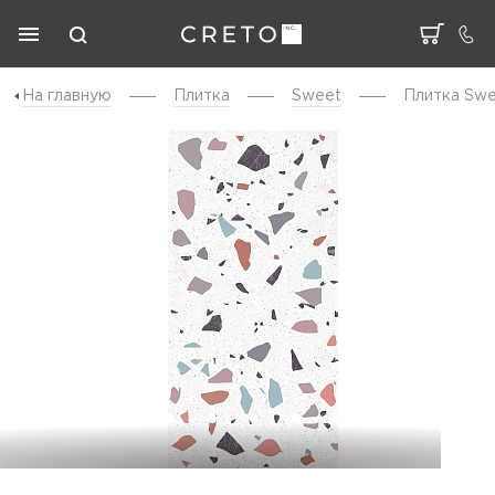
На главную
Плитка
Sweet
Плитка Swe