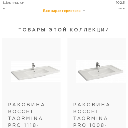
Ширина, см
102,5
Высота, см
16,5
Все характеристики
Глубина, см
49
ТОВАРЫ ЭТОЙ КОЛЛЕКЦИИ
Цвет
белый
Цвет точно
глянцевый белый
Донный клапан
нет
С двумя раковинами
нет
Установка над стир. машиной
нет
Тип установки
напольная/подвесная
РАКОВИНА
РАКОВИНА
BOCCHI
BOCCHI
TAORMINA
TAORMINA
PRO 1118-
PRO 1008-