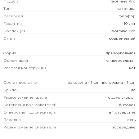
Модель
Taormina Pro
Тип
раковина
Материал
фарфор
Гарантия
10 лет
Коллекция
Taormina Pro
Стиль
современный
Форма
прямоугольная
Ориентация
универсальная
Угловая конструкция
нет
Состав поставки
раковина - 1 шт.,инструкция - 1 шт.
Крыло
да
Расположение крыла
с двух сторон
Категория пользователей
бытовая
Отверстия под смеситель
на 1 отверстие
Перелив
есть
Расположение смесителя
посередине