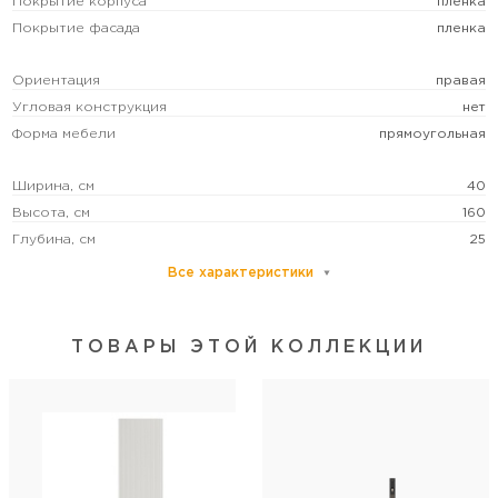
Покрытие корпуса
пленка
Покрытие фасада
пленка
Ориентация
правая
Угловая конструкция
нет
Форма мебели
прямоугольная
Ширина, см
40
Высота, см
160
Глубина, см
25
Все характеристики
Цвет
серый
Цвет точно
слоновая кость
ТОВАРЫ ЭТОЙ КОЛЛЕКЦИИ
Бельевая корзина
нет
Система хранения
с дверками/с полками
Монтаж
подвесной