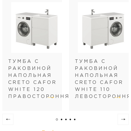
Цвет
белый
Цвет корпуса
белый
Цвет столешницы
белый
Бельевая корзина
нет
С двумя раковинами
нет
Система хранения
с ящиками
Монтаж
напольный
ТУМБА С
ТУМБА С
Установка над стир. машиной
да
РАКОВИНОЙ
РАКОВИНОЙ
НАПОЛЬНАЯ
НАПОЛЬНАЯ
CRETO CAFOR
CRETO CAFOR
WHITE 120
WHITE 110
ПРАВОСТОРОННЯЯ
ЛЕВОСТОРОНН