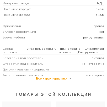
Материал фасада
МДФ
Покрытие корпуса
эмаль
Покрытие фасада
эмаль
Ориентация
правая
Угловая конструкция
нет
Форма мебели
прямоугольная
Состав
Тумба под раковину - 1шт.;Раковина - 1шт.;Комплект
поставки
ножек - 1шт.;Инструкция - 1шт.
Категория пользователей
бытовая
Отверстия под смеситель
на 1 отверстие
Дополнительная информация
Расположение смесителя
посередине
Все характеристики
Ширина, см
120,2
Высота, см
86
ТОВАРЫ ЭТОЙ КОЛЛЕКЦИИ
Глубина, см
47,6