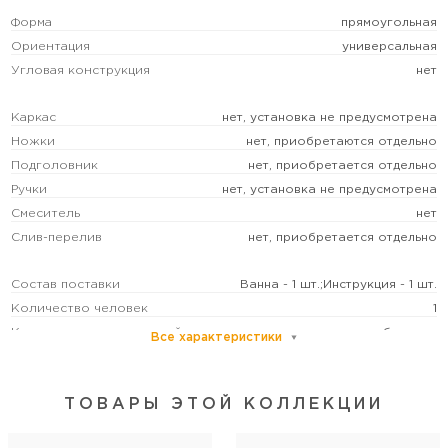
Форма
прямоугольная
Ориентация
универсальная
Угловая конструкция
нет
Каркас
нет, установка не предусмотрена
Ножки
нет, приобретаются отдельно
Подголовник
нет, приобретается отдельно
Ручки
нет, установка не предусмотрена
Смеситель
нет
Слив-перелив
нет, приобретается отдельно
Состав поставки
Ванна - 1 шт.;Инструкция - 1 шт.
Количество человек
1
Категория пользователей
бытовая
Все характеристики
Расположение перелива
в ногах
Управление
без управления
ТОВАРЫ ЭТОЙ КОЛЛЕКЦИИ
Регулируемая высота ножек
да
Диаметр слива, см
5,2