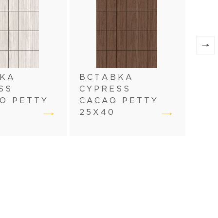
ВКА
ВСТАВКА
SS
CYPRESS
ПЛ
O PETTY
CACAO PETTY
CY
25Х40
CA