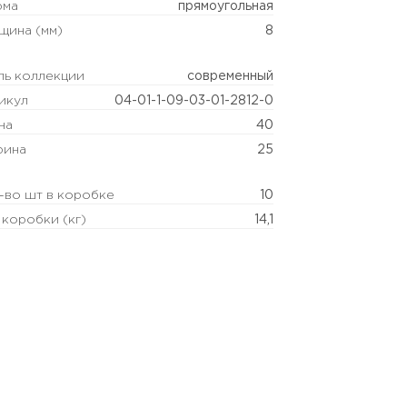
рма
прямоугольная
щина (мм)
8
ль коллекции
современный
икул
04-01-1-09-03-01-2812-0
на
40
ина
25
-во шт в коробке
10
 коробки (кг)
14,1