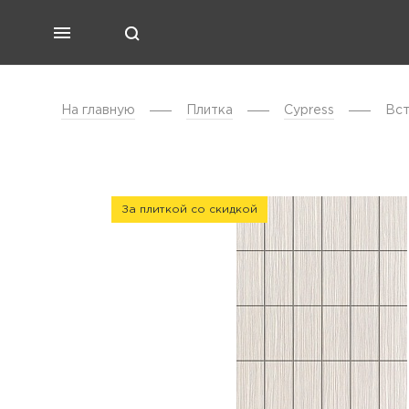
На главную
Плитка
Cypress
Вст
За плиткой со скидкой