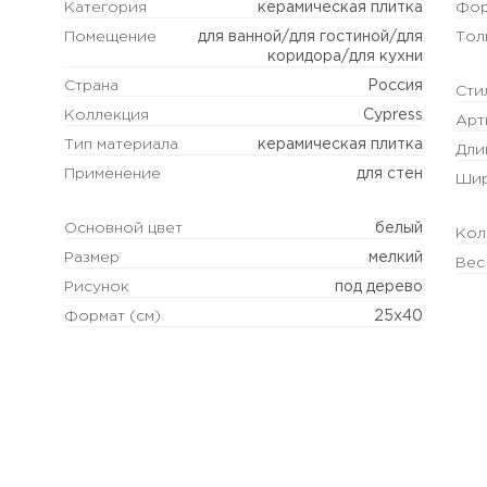
Категория
керамическая плитка
Фо
Помещение
для ванной/для гостиной/для
Тол
коридора/для кухни
Страна
Россия
Сти
Коллекция
Cypress
Арт
Тип материала
керамическая плитка
Дли
Применение
для стен
Шир
Основной цвет
белый
Кол
Размер
мелкий
Вес
Рисунок
под дерево
Формат (см)
25х40