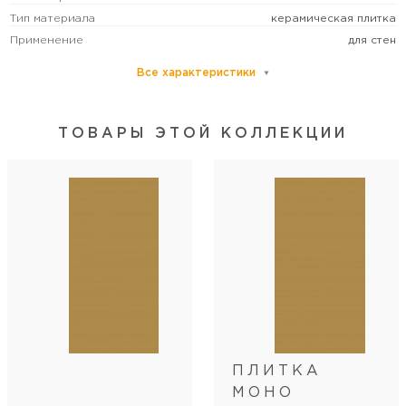
Тип материала
керамическая плитка
Применение
для стен
Все характеристики
Основной цвет
синий
Размер
средний
Рисунок
геометрия
ТОВАРЫ ЭТОЙ КОЛЛЕКЦИИ
Формат (см)
30x60
Форма
прямоугольная
Толщина (мм)
9
Количество лиц
2
Стиль коллекции
современный
Артикул
04-01-1-18-03-65-2440-0
Длина
60
Ширина
30
Кол-во шт в коробке
5
ПЛИТКА
Вес коробки (кг)
13,95
МОНО