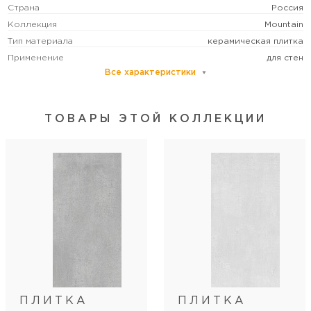
Страна
Россия
Коллекция
Mountain
Тип материала
керамическая плитка
Применение
для стен
Все характеристики
Основной цвет
серый
Размер
средний
ТОВАРЫ ЭТОЙ КОЛЛЕКЦИИ
Рисунок
геометрия
Формат (см)
25х50
Форма
прямоугольная
Толщина (мм)
9
Количество лиц
2
Стиль коллекции
геометрический/современный
Артикул
04-01-1-10-03-06-2837-0
Длина
50
Ширина
25
ПЛИТКА
ПЛИТКА
Кол-во шт в коробке
5