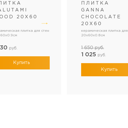
ЛИТКА
ПЛИТКА
ALUTAMI
GANNA
OOD 20Х60
CHOCOLATE
20Х60
амическая плитка для стен
керамическая плитка для
60x0.9см
20x60x0.8см
130
1 650
руб.
руб.
1 025
руб.
Купить
Купить