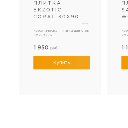
ПЛИТКА
П
EKZOTIC
S
CORAL 30Х90
W
керамическая плитка для стен
кер
30x90x1см
20x
1 950
1 
руб.
Купить