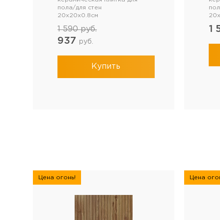
пола/для стен
пол
20x20x0.8см
20x
1
1 590
руб.
937
руб.
Купить
Цена огонь!
Цена огон