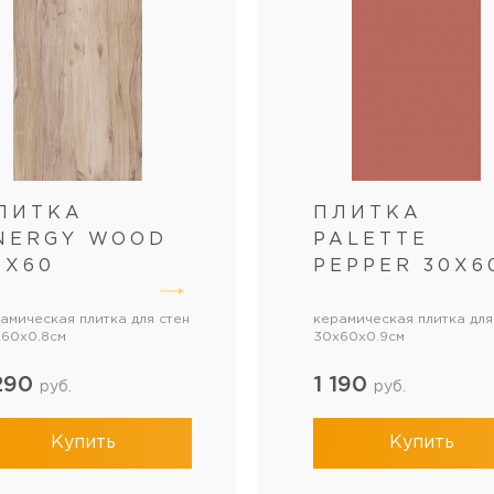
ЛИТКА
ПЛИТКА
NERGY WOOD
PALETTE
0Х60
PEPPER 30Х6
амическая плитка для стен
керамическая плитка для
60x0.8см
30x60x0.9см
 290
1 190
руб.
руб.
Купить
Купить