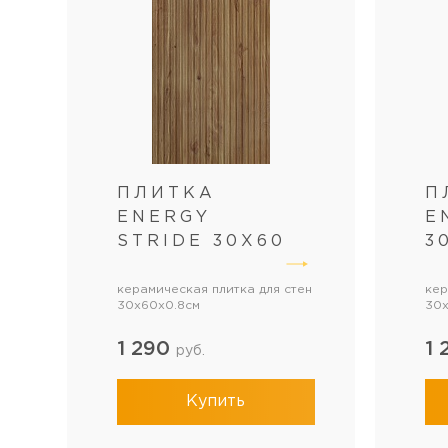
ПЛИТКА
П
ENERGY
E
STRIDE 30Х60
3
керамическая плитка для стен
кер
30x60x0.8см
30x
1 290
1
руб.
Купить