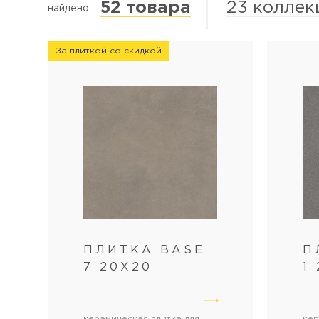
52 товара
23 коллек
найдено
За плиткой со скидкой
ПЛИТКА BASE
П
7 20Х20
1
керамическая плитка для
кер