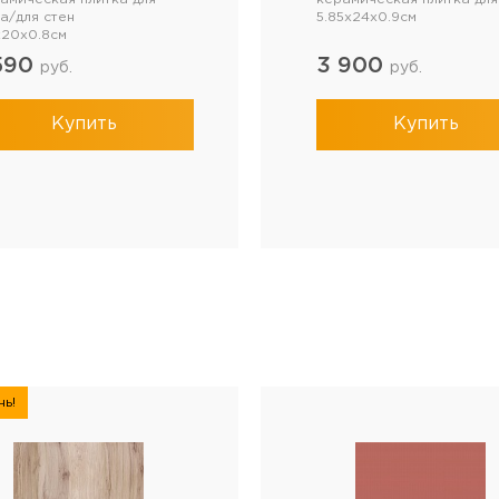
а/для стен
5.85x24x0.9см
20x0.8см
 590
3 900
руб.
руб.
Купить
Купить
ь!