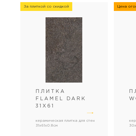
За плиткой со скидкой
Цена огон
ПЛИТКА
П
FLAMEL DARK
W
31Х61
керамическая плитка для стен
кер
31x61x0.8см
30x