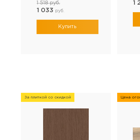
1
1 518
руб.
1 033
руб.
Купить
За плиткой со скидкой
Цена огон