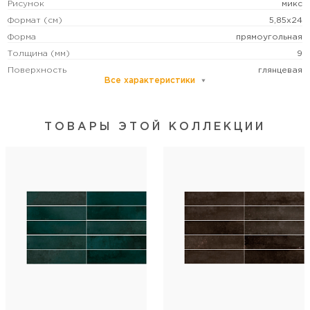
Рисунок
микс
Формат (см)
5,85x24
Форма
прямоугольная
Толщина (мм)
9
Поверхность
глянцевая
Все характеристики
Количество лиц
6
Стиль коллекции
современный
ТОВАРЫ ЭТОЙ КОЛЛЕКЦИИ
Артикул
12-00-4-29-04-17-2563
Длина
24
Ширина
5.85
Кол-во шт в коробке
72
Кол-во м2 (м.п.) в коробке
1.008
Вес коробки (кг)
16
Кол-во коробок на поддоне
54
Кол-во м2 (м.п.) на поддоне
54.432
Вес поддона (кг)
889
Объем (л.)
гладкая