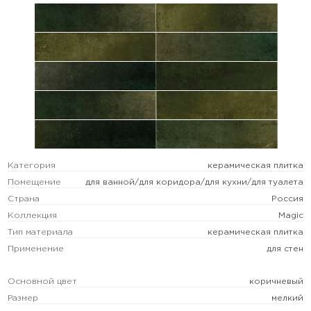
Категория
керамическая плитка
Помещение
для ванной/для коридора/для кухни/для туалета
Страна
Россия
Коллекция
Magic
Тип материала
керамическая плитка
Применение
для стен
Основной цвет
коричневый
Размер
мелкий