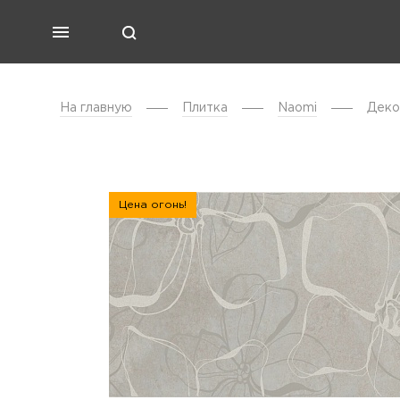
На главную
Плитка
Naomi
Деко
Цена огонь!