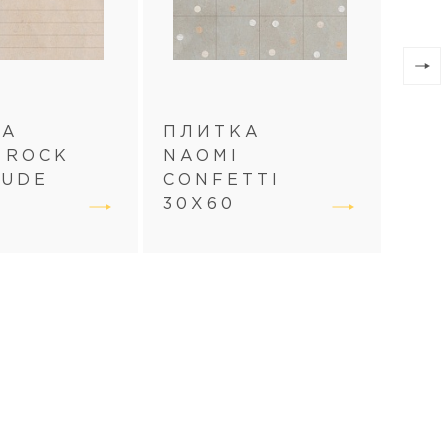
КА
ПЛИТКА
 ROCK
NAOMI
ПЛ
NUDE
CONFETTI
NA
30Х60
30