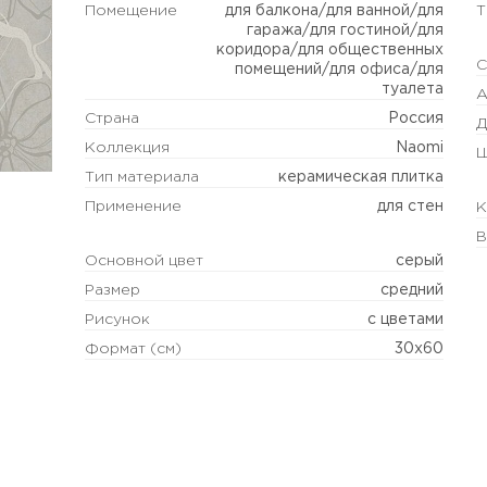
Помещение
для балкона/для ванной/для
Т
гаража/для гостиной/для
коридора/для общественных
С
помещений/для офиса/для
туалета
А
Страна
Россия
Д
Коллекция
Naomi
Ш
Тип материала
керамическая плитка
Применение
для стен
К
В
Основной цвет
серый
Размер
средний
Рисунок
с цветами
Формат (см)
30x60