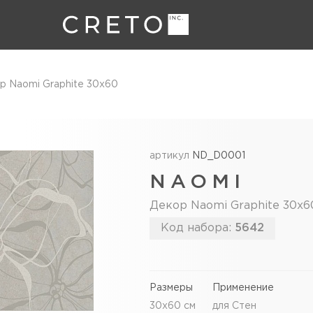
р Naomi Graphite 30х60
артикул
ND_D0001
NAOMI
Декор Naomi Graphite 30х6
Код набора:
5642
Размеры
Применение
30x60 см
для Стен